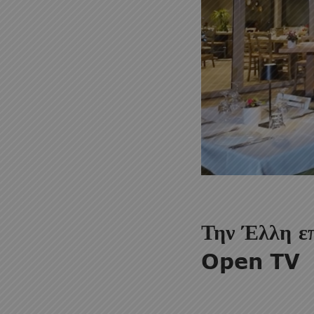
Την Έλλη 
Open TV