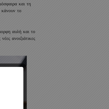
μόσφαιρα και τη
 κάνουν το
μορφη αυλή και το
ς νέες ανοιξιάτικες