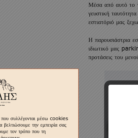
Μέσα από αυτό το τ
γευστική ταυτότητα
εστιατόριό μας ξεχω
Η παρουσιάστρια εσ
ιδιωτικό μας parki
προτάσεις του μενο
ς που συλλέγονται μέσω cookies
να βελτιώσουμε την εμπειρία σας
ουμε τον τρόπο που τη
μάρκετινγκ.