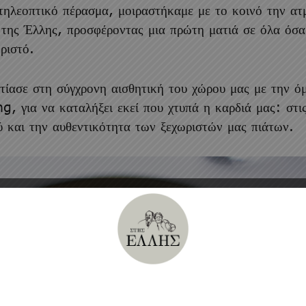
ηλεοπτικό πέρασμα, μοιραστήκαμε με το κοινό την ατ
 της Έλλης, προσφέροντας μια πρώτη ματιά σε όλα όσα
ριστό.
τίασε στη σύγχρονη αισθητική του χώρου μας με την ό
ng, για να καταλήξει εκεί που χτυπά η καρδιά μας:
στι
ύ και την αυθεντικότητα των ξεχωριστών μας πιάτων.